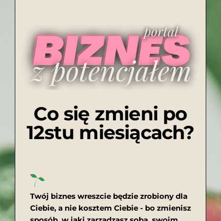
Co się zmieni po
12stu miesiącach?
Twój biznes wreszcie będzie zrobiony dla
Ciebie, a nie kosztem Ciebie - bo zmienisz
sposób, w jaki zarządzasz sobą, swoim