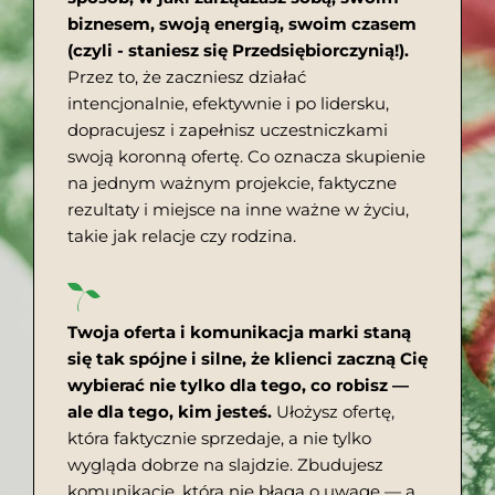
biznesem, swoją energią, swoim czasem
(czyli - staniesz się Przedsiębiorczynią!).
Przez to, że zaczniesz działać
intencjonalnie, efektywnie i po lidersku,
dopracujesz i zapełnisz uczestniczkami
swoją koronną ofertę. Co oznacza skupienie
na jednym ważnym projekcie, faktyczne
rezultaty i miejsce na inne ważne w życiu,
takie jak relacje czy rodzina.
Twoja oferta i komunikacja marki staną
się tak spójne i silne, że klienci zaczną Cię
wybierać nie tylko dla tego, co robisz —
ale dla tego, kim jesteś.
Ułożysz ofertę,
która faktycznie sprzedaje, a nie tylko
wygląda dobrze na slajdzie. Zbudujesz
komunikację, która nie błaga o uwagę — a