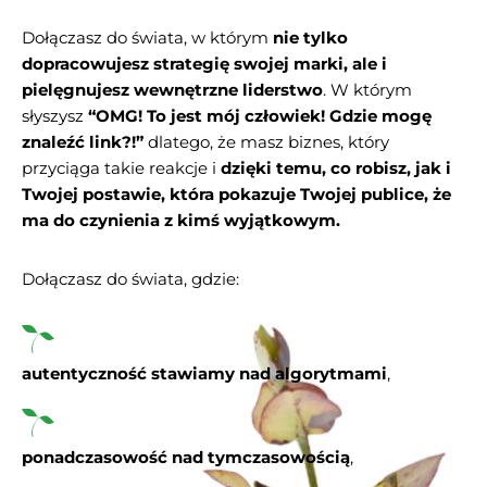
Dołączasz do świata, w którym
nie tylko
dopracowujesz strategię swojej marki, ale i
pielęgnujesz wewnętrzne liderstwo
. W którym
słyszysz
“OMG! To jest mój człowiek! Gdzie mogę
znaleźć link?!”
dlatego, że masz biznes, który
przyciąga takie reakcje i
dzięki temu, co robisz, jak i
Twojej postawie, która pokazuje Twojej publice, że
ma do czynienia z kimś wyjątkowym.
Dołączasz do świata, gdzie:
autentyczność stawiamy nad algorytmami
,
ponadczasowość nad tymczasowością
,