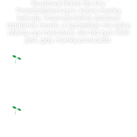
Budowę Marki do Ery
Przedsiębiorczyni, która marką
kieruje, intencjonalnie dobiera
działania marki, a sprzedaje nie tylko
ofertą czy treściami, ale też tym KIM
jest, gdy markę prowadzi.
Wiesz, że
pora pożegnać fazę robienia
wszystkiego w marce
, bo pora na
erę
angażowania się w to, co faktycznie ma w
biznesie potencjał dania Ci rezultatów
biznesowych
, o jakich marzysz?
Uświadamiasz sobie, że
sprzedaż w marce
bierze się nie tylko ze strategii, ale z tego kim
jesteś
(bo przecież strategiczne triki są