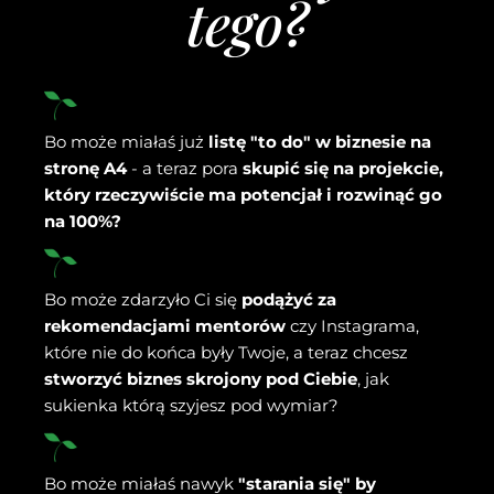
tego?
Bo może miałaś już
listę "to do" w biznesie na
stronę A4
- a teraz pora
skupić się na projekcie,
który rzeczywiście ma potencjał i rozwinąć go
na 100%?
Bo może zdarzyło Ci się
podążyć za
rekomendacjami mentorów
czy Instagrama,
które nie do końca były Twoje, a teraz chcesz
stworzyć biznes skrojony pod Ciebie
, jak
sukienka którą szyjesz pod wymiar?
Bo może miałaś nawyk
"starania się" by