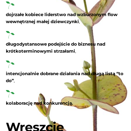
dojrzałe kobiece liderstwo nad wzburzonym flow
wewnętrznej małej dziewczynki
,
długodystansowe podejście do biznesu nad
krótkoterminowymi strzałami
,
intencjonalnie dobrane działania nad długą listą “to
do”
,
kolaborację nad konkurencją.
Wreszcie