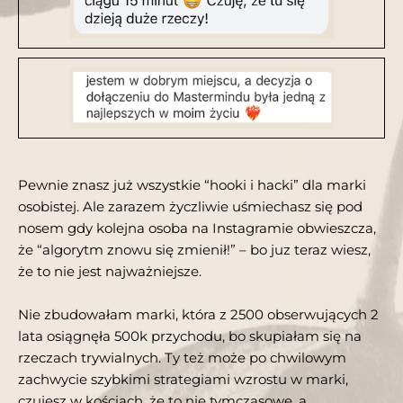
Pewnie znasz już wszystkie “hooki i hacki” dla marki
osobistej. Ale zarazem życzliwie uśmiechasz się pod
nosem
gdy kolejna osoba na Instagramie obwieszcza,
że “algorytm znowu się zmienił!” – bo juz teraz wiesz,
że to nie jest najważniejsze.
Nie zbudowałam marki, która z 2500 obserwujących 2
lata osiągnęła 500k przychodu, bo skupiałam się na
rzeczach trywialnych. Ty też może po chwilowym
zachwycie szybkimi strategiami wzrostu w marki,
czujesz w kościach, że to nie tymczasowe, a